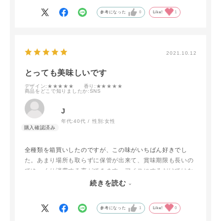
しまいます。
参考になった
0
Like!
1
2021.10.12
とっても美味しいです
デザイン
:★★★★★
香り
:★★★★★
商品をどこで知りましたか
:SNS
J
年代:
40代
性別:
女性
全種類を箱買いしたのですが、この味がいちばん好きでし
た。あまり場所も取らずに保管が出来て、賞味期限も長いの
でゆっくり消費する事ができます。アイスにするだけではな
く、ヨーグルトにかけるソースとしても使えて便利です。
続きを読む
沢山あるので、今は友人達に布教用に配っています。
参考になった
1
Like!
0