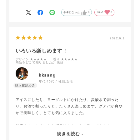
す。
参考になった
0
Like!
0
2022.6.1
いろいろ楽しめます！
デザイン
:★★★★★
香り
:★★★★★
商品をどこで知りましたか
:店頭
kkssng
年代:
40代
性別:
女性
アイスにしたり、ヨーグルトにかけたり、炭酸水で割った
り、お酒で割ったりと、たくさん楽しめます。グアバが爽や
かで美味しく、とても気に入りました。
健康志向の友人にもお裾分けしたいなと思ってます！
続きを読む
他の味の在庫もあれば、また購入させていただきたいです。