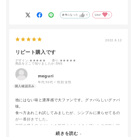
参考になった
0
Like!
1
2022.6.12
リピート購入です
デザイン
:★★★★★
香り
:★★★★★
商品をどこで知りましたか
:SNS
meguri
年代:
50代
性別:
女性
他にはない味と濃厚感で大ファンです。グァバらしいグァバ
味。
食べ方あれこれ試してみましたが、シンプルに凍らせてるの
が一番好きでした。
前回の購入でポイントを気前よくたくさん頂いたので申し訳
ないくらいお安く買ってしまいました。ありがとうございま
続きを読む