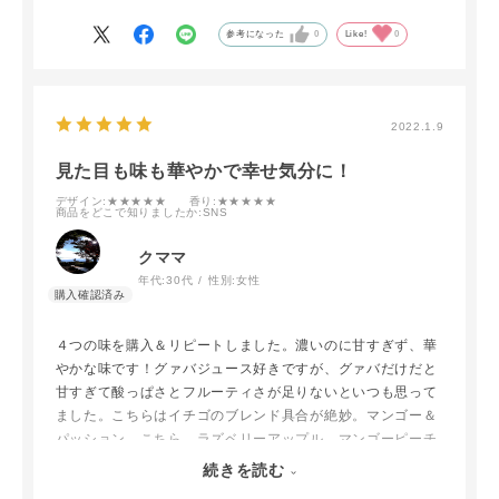
参考になった
0
Like!
0
2022.1.9
見た目も味も華やかで幸せ気分に！
デザイン
:★★★★★
香り
:★★★★★
商品をどこで知りましたか
:SNS
クママ
年代:
30代
性別:
女性
４つの味を購入＆リピートしました。濃いのに甘すぎず、華
やかな味です！グァバジュース好きですが、グァバだけだと
甘すぎて酸っぱさとフルーティさが足りないといつも思って
ました。こちらはイチゴのブレンド具合が絶妙。マンゴー＆
パッション、こちら、ラズベリーアップル、マンゴーピーチ
の順で好きですが、上位３つは同順位といった感じで、日に
続きを読む
よって食べたい味が変わるため、どれか切れると買い足して