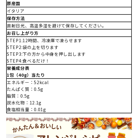
原産国
イタリア
保存方法
直射日光、高温多湿を避けて保存してください。
お召し上がり方
STEP1:12時間、冷凍庫で凍らせます
STEP2:袋の上を切ります
STEP3:下の方から中身を押し出します
STEP4:食べるだけ！
栄養成分表
1包（40g）当たり
エネルギー：52kcal
たんぱく質：0.5g
脂質：0.5g
炭水化物：12.1g
食塩相当量：0.01g