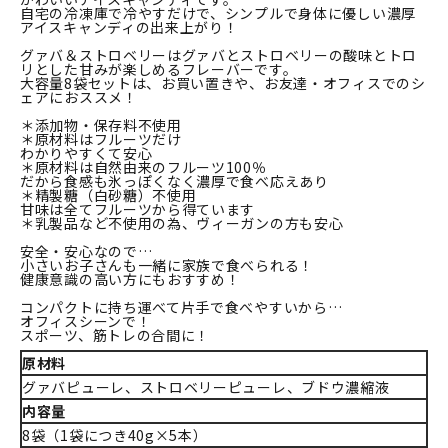
自宅の冷凍庫で冷やすだけで、シンプルで身体に優しい濃厚
アイスキャンディの出来上がり！
グァバ＆ストロベリーはグァバとストロベリーの酸味とトロ
リとした甘みが楽しめるフレーバーです。
大容量8袋セットは、お買い置きや、お友達・オフィスでのシ
ェアにおススメ！
＊添加物・保存料不使用
＊原材料はフルーツだけ
わかりやすくて安心
＊原材料は自然由来のフルーツ100％
だから食感も氷っぽくなく濃厚で食べ応えあり
＊精製糖（白砂糖）不使用
甘味は全てフルーツから得ています
＊乳製品など不使用の為、ヴィーガンの方も安心
安全・安心なので…
小さいお子さんも一緒に家族で食べられる！
健康意識の高い方にもおすすめ！
コンパクトに持ち運べて片手で食べやすいから…
オフィスシーンで！
スポーツ、筋トレの合間に！
原材料
グァバピューレ、ストロベリーピューレ、ブドウ濃縮液
内容量
8袋（1袋につき40g×5本）