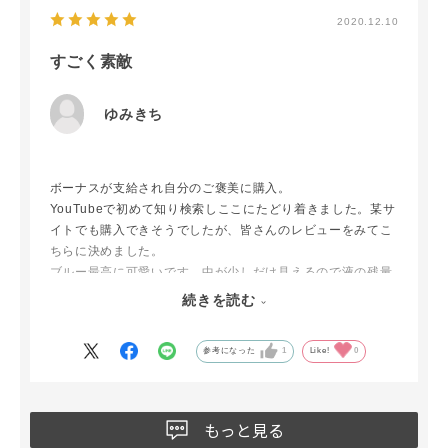
2020.12.10
すごく素敵
ゆみきち
ボーナスが支給され自分のご褒美に購入。
YouTubeで初めて知り検索しここにたどり着きました。某サ
イトでも購入できそうでしたが、皆さんのレビューをみてこ
ちらに決めました。
ブルー最高に可愛いです。中が少しだけ見えるので液の残量
確認も可能です。
続きを読む
娘にもプレゼントしたくて在庫確認をしましたら電話対応も
よく
参考になった
1
Like!
0
再度他の商品を購入させていただく予定です。
もっと見る