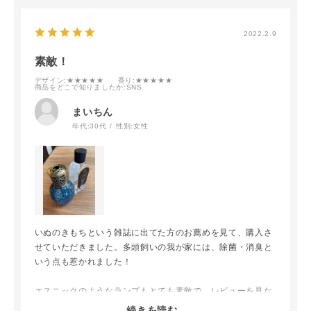
2022.2.9
素敵！
デザイン
:★★★★★
香り
:★★★★★
商品をどこで知りましたか
:SNS
まいちん
年代:
30代
性別:
女性
いぬのきもちという雑誌に出てた方のお薦めを見て、購入さ
せていただきました。多頭飼いの我が家には、除菌・消臭と
いう点も惹かれました！
エスニックのようなランプもとても素敵で、レビューを見な
がらオイルも選びました。
続きを読む