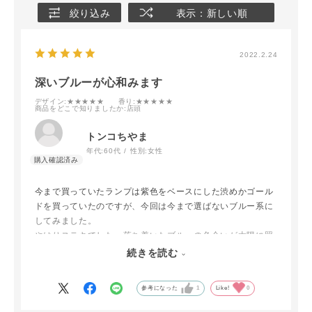
絞り込み
表示：新しい順
2022.2.24
深いブルーが心和みます
デザイン
:★★★★★
香り
:★★★★★
商品をどこで知りましたか
:店頭
トンコちやま
年代:
60代
性別:
女性
今まで買っていたランプは紫色をベースにした渋めかゴール
ドを買っていたのですが、今回は今まで選ばないブルー系に
してみました。
やはりステキでした。落ち着いたブルーの色合いが太陽に照
らされると透け感から見える色がまた変わり一日の変化を楽
続きを読む
しめました。
参考になった
1
Like!
0