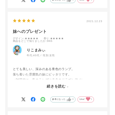
2021.12.23
妹へのプレゼント
デザイン
:★★★★★
香り
:★★★★★
商品をどこで知りましたか
:SNS
りこまみぃ
年代:
40代
性別:
女性
とても美しい、深みのある青色のランプ。
落ち着いた雰囲気の妹にピッタリです。
（対照的に、私のランプは赤色のドラゴンアイ）
海を想像させるディープシーの青色も良いなと思いました。
続きを読む
妹は喜んでくれること間違いないと思います♪
参考になった
0
Like!
1