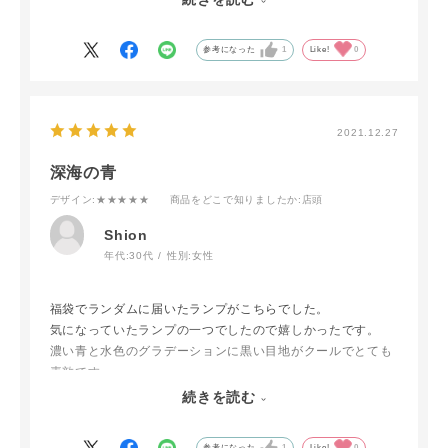
どのくらい香ってくれるんだろうと心配でしたが、思ってい
参考になった
1
Like!
0
た以上に香りが広がって、大満足です！
ランプの種類も豊富で、集めたくなっちゃいます！香りも豊
富で、自分のお気に入りを見つけていきたいと思いました！
2021.12.27
深海の青
デザイン
:★★★★★
商品をどこで知りましたか
:店頭
Shion
年代:
30代
性別:
女性
福袋でランダムに届いたランプがこちらでした。
気になっていたランプの一つでしたので嬉しかったです。
濃い青と水色のグラデーションに黒い目地がクールでとても
素敵です。
存在感のある佇まいなのでインテリアとしてもおすすめで
続きを読む
す。他のランプも欲しくなりますね。
参考になった
1
Like!
0