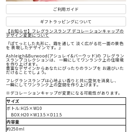
ご利用ガイド
ギフトラッピングについて
【お知らせ】フレグランスランプ デコレーションキャップの
デザイン変更について
『ぽてっとした丸形に、霜を通して 淡く広がる花一面の景色
を 表現したデザインです。』
Ashleigh&Burwood(アシュレイ&バーウッド)の フレグラン
スランプコレクションは、 一瞬にしてワンランク上の住環境
を作り上げます。
豊富なデザインからあなたにぴったりのランプを お選びいた
だけることでしょう。
フレグランスランプは心地よい香りと共に空気を消臭し、
一瞬にしてワンランク上の空間を作り上げます。
※デコレーションキャップが変更になる可能性があります。
サイズ
ボトル:H15×W10
BOX:H20×W13.5×D11.5
内容量
約250ml