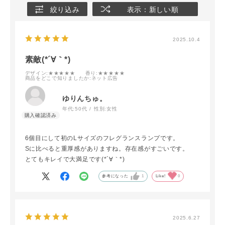
絞り込み
表示：新しい順
2025.10.4
素敵(*´∀｀*)
デザイン
:★★★★★
香り
:★★★★★
商品をどこで知りましたか
:ネット広告
ゆりんちゅ。
年代:
50代
性別:
女性
6個目にして初のLサイズのフレグランスランプです。
Sに比べると重厚感がありますね。存在感がすごいです。
とてもキレイで大満足です(*´∀｀*)
参考になった
1
Like!
0
2025.6.27