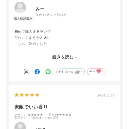
みー
年代:
50代
性別:
女性
初めて購入するランプ
どれにしようかと迷い
こちらに決めました
テーブルの上でも
続きを読む
インテリアにあってよいです
参考になった
0
Like!
0
2024.11.29
素敵でいい香り
デザイン
:★★★★★
香り
:★★★★★
商品をどこで知りましたか
:店頭