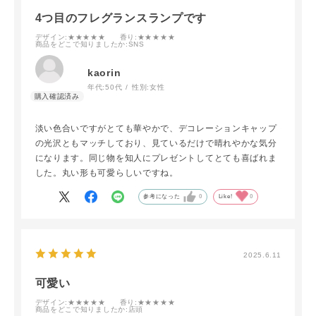
4つ目のフレグランスランプです
デザイン
:★★★★★
香り
:★★★★★
商品をどこで知りましたか
:SNS
kaorin
年代:
50代
性別:
女性
淡い色合いですがとても華やかで、デコレーションキャップ
の光沢ともマッチしており、見ているだけで晴れやかな気分
になります。同じ物を知人にプレゼントしてとても喜ばれま
した。丸い形も可愛らしいですね。
参考になった
0
Like!
0
2025.6.11
可愛い
デザイン
:★★★★★
香り
:★★★★★
商品をどこで知りましたか
:店頭