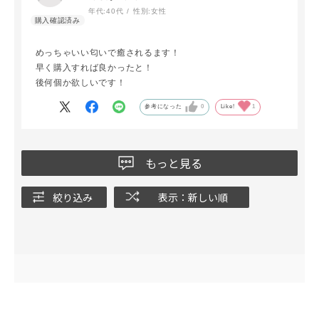
年代:
40代
性別:
女性
めっちゃいい匂いで癒されるます！
早く購入すれば良かったと！
後何個か欲しいです！
参考になった
0
Like!
1
もっと見る
絞り込み
表示：新しい順