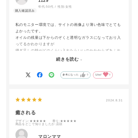
1129
年代:
50代
性別:
女性
私のモニター環境では、サイトの画像より薄い色味でとても
よかったです。
オイルの残量は下からのぞくと透明なガラスになっており入
ってるかわかりますが
継ぎ足しの時がどのくらい入れたらいいのかわからずあふれ
そうで怖いです。
続きを読む
香りはディフューザーよりも香りが広がるのでとても気に入
っています。
参考になった
0
Like!
0
気になったのは、何か所か剥がれていることです。私のは三
角形の形をしていて最大
9mm×9mm×5mmが剝がれていました。ちょっと悲しい。
2024.8.31
癒される
デザイン
:★★★★★
香り
:★★★★★
商品をどこで知りましたか
:店頭
マロンママ