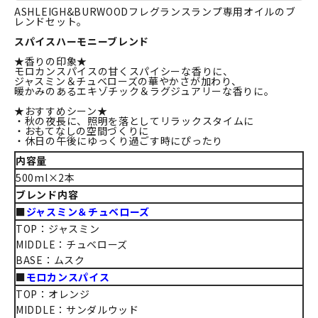
ASHLEIGH&BURWOODフレグランスランプ専用オイルのブ
レンドセット。
スパイスハーモニーブレンド
★香りの印象★
モロカンスパイスの甘くスパイシーな香りに、
ジャスミン＆チュベローズの華やかさが加わり、
暖かみのあるエキゾチック＆ラグジュアリーな香りに。
★おすすめシーン★
・秋の夜長に、照明を落としてリラックスタイムに
・おもてなしの空間づくりに
・休日の午後にゆっくり過ごす時にぴったり
内容量
500ml×2本
ブレンド内容
■
ジャスミン＆チュベローズ
TOP：ジャスミン
MIDDLE：チュベローズ
BASE：ムスク
■
モロカンスパイス
TOP：オレンジ
MIDDLE：サンダルウッド