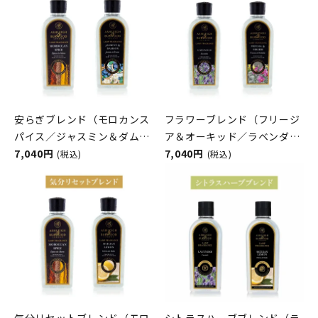
安らぎブレンド（モロカンス
フラワーブレンド（フリージ
パイス／ジャスミン＆ダムソ
ア＆オーキッド／ラベンダ
ン） フレグランスランプ用
7,040円
ー） フレグランスランプ用
7,040円
(税込)
(税込)
オイル
オイル
ASHLEIGH&BURWOOD（ア
ASHLEIGH&BURWOOD（ア
シュレイアンドバーウッド）
シュレイアンドバーウッド）
気分リセットブレンド（モロ
シトラスハーブブレンド（ラ