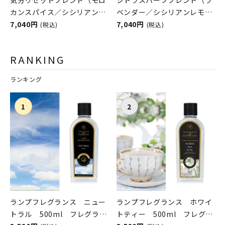
カンスパイス／シシリアンレ
ベンダー／シシリアンレモ
モン） フレグランスランプ
7,040円
ン） フレグランスランプ用
7,040円
(税込)
(税込)
用オイル
オイル
ASHLEIGH&BURWOOD（ア
ASHLEIGH&BURWOOD（ア
RANKING
シュレイアンドバーウッド）
シュレイアンドバーウッド）
ランキング
ランプフレグランス ニュー
ランプフレグランス ホワイ
トラル 500ml フレグラン
トティー 500ml フレグラ