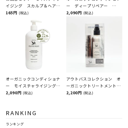
イジング スカルプ＆ヘア
ー ディープリペアー
PIANTE FELICI（ピアンテフ
165円
PIANTE FELICI（ピアンテフ
2,090円
(税込)
(税込)
ェリーチ）
ェリーチ）
オーガニックコンディショナ
アウトバスコレクション オ
ー モイスチャライジング
ーガニックトリートメント＆
スカルプ＆ヘア PIANTE
2,090円
トライアル限定キット
2,200円
(税込)
(税込)
FELICI（ピアンテフェリー
PIANTE FELICI（ピアンテフ
チ）
ェリーチ）
RANKING
ランキング