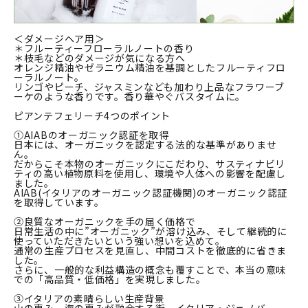
＜ダメージヘア用＞
＊フルーティーフローラルノートの香り
＊枝毛などのダメージが気になる方へ
オレンジ精油やゼラニウム精油を基調としたフルーティフロ
ーラルノート。
リンゴやピーチ、ジャスミンなども加わり上品なフラワーブ
ーケのような香りです。香り華やぐバスタイムに。
ピアンテフェリーチ4つのポイント
①AIABのオーガニック認証を取得
日本には、オーガニックを認定する法的な基準がありませ
ん。
だからこそ本物のオーガニックにこだわり、サスティナビリ
ティの高い植物原料を使用し、環境や人体への影響を配慮し
ました。
AIAB(イタリアのオーガニック認証機関)のオーガニック認証
を取得しています。
②良質なオーガニックを手の届く価格で
日常生活の中に”オーガニック”が溶け込み、そして継続的に
使っていただきたいという強い想いを込めて。
通常の生産プロセスを見直し、中間コストを徹底的に省きま
した。
さらに、一般的な利益構造の概念も覆すことで、本当の意味
での「高品質・低価格」を実現しました。
③イタリアの素晴らしい生産背景