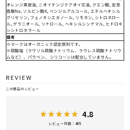
オレンジ果皮油, ニオイテンジクアオイ花油, クエン酸, 安息
香酸Na, ソルビン酸K, ベンジルアルコール, エチルヘキシル
グリセリン, フェノキシエタノール, リモネン, シトロネロー
ル, ゲラニオール, リナロール, ヘキシルシンナマル, ヒドロキ
シシトロネラール
備考
※マークはオーガニック認定原料です。
※硫酸塩（ラウリル硫酸ナトリウム、ラウレス硫酸ナトリウ
ムなど）、パラベン、 シリコーンは配合していません。
REVIEW
この商品のレビュー
4.8
4
レビュー件数：
件