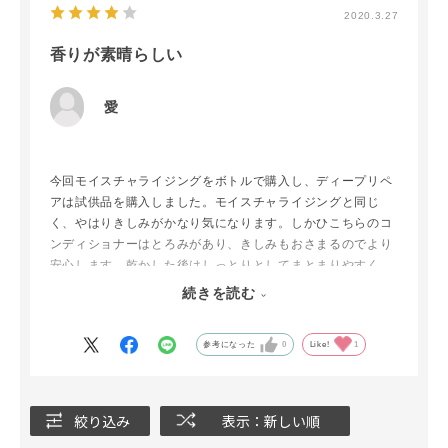
2020.3.27
香りが素晴らしい
愛
今回モイスチャライジングをボトルで購入し、ディープリペ
アは試供品を購入しました。モイスチャライジングと同じ
く、やはりきしみがかなり気になります。しかひこちらのコ
ンディショナーはとろみがあり、きしみもおさまるのでより
安心します。乾かした後はしっとりとしてまとまりやすく、
髪の毛全体がふんわりとします。
続きを読む
シャンプーのきしみは気になりますが、その気になることを
上回るくらい素晴らしいところは香りです！もう本当に素晴
参考になった
0
Like!
1
らしい。きしみが何だって言うんだ？と思えるくらい良い香
りです。今まで使ってきたシャンプーの中でダントツでトッ
プです。次回はこちらを購入したいと思います。
絞り込み
表示：新しい順