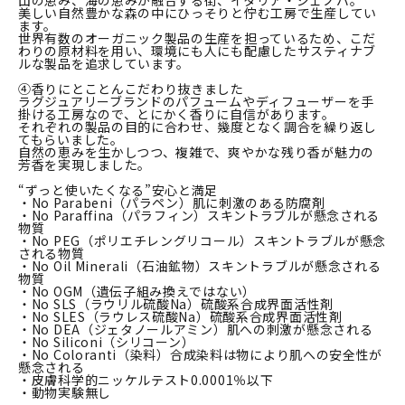
山の恵み、海の恵みが融合する街、イタリア・ジェノバ。
美しい自然豊かな森の中にひっそりと佇む工房で生産してい
ます。
世界有数のオーガニック製品の生産を担っているため、こだ
わりの原材料を用い、環境にも人にも配慮したサスティナブ
ルな製品を追求しています。
④香りにとことんこだわり抜きました
ラグジュアリーブランドのパフュームやディフューザーを手
掛ける工房なので、とにかく香りに自信があります。
それぞれの製品の目的に合わせ、幾度となく調合を繰り返し
てもらいました。
自然の恵みを生かしつつ、複雑で、爽やかな残り香が魅力の
芳香を実現しました。
“ずっと使いたくなる”安心と満足
・No Parabeni（パラペン）肌に刺激のある防腐剤
・No Paraffina（パラフィン）スキントラブルが懸念される
物質
・No PEG（ポリエチレングリコール）スキントラブルが懸念
される物質
・No Oil Minerali（石油鉱物）スキントラブルが懸念される
物質
・No OGM（遺伝子組み換えではない）
・No SLS（ラウリル硫酸Na）硫酸系合成界面活性剤
・No SLES（ラウレス硫酸Na）硫酸系合成界面活性剤
・No DEA（ジェタノールアミン）肌への刺激が懸念される
・No Siliconi（シリコーン）
・No Coloranti（染料）合成染料は物により肌への安全性が
懸念される
・皮膚科学的ニッケルテスト0.0001％以下
・動物実験無し