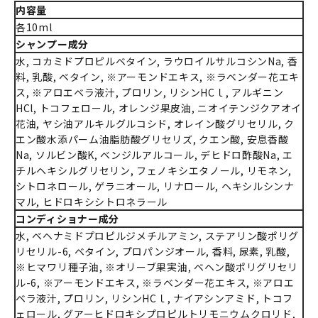
内容量
各10ml
シャンプー成分
水, コカミドプロピルベタイン, ラウロイルサルコシンNa, 香
料, 乳酸, ベタイン, ※アーモンドエキス, ※ラベンダー花エキ
ス, ※アロエベラ液汁, プロリン, リシンHCｌ, アルギニン
HCl, トコフェロール, オレンジ果皮油, ニオイテンジクアオイ
花油, ヤシ油アルキルグルコシド, オレイン酸グリセリル, ク
エン酸水添パーム油脂肪酸グリセリズ, クエン酸, 安息香酸
Na, ソルビン酸K, ベンジルアルコール, デヒドロ酢酸Na, エ
チルヘキシルグリセリン, フェノキシエタノール, リモネン,
シトロネロール, ゲラニオール, リナロール, ヘキシルシンナ
マル, ヒドロキシシトロネラール
コンディショナー成分
水, ベヘナミドプロピルジメチルアミン, ステアリン酸ポリグ
リセリル-6, ベタイン, プロパンジオール, 香料, 尿素, 乳酸,
※ヒマワリ種子油, ※オリーブ果実油, ベヘン酸ポリグリセリ
ル-6, ※アーモンドエキス, ※ラベンダー花エキス, ※アロエ
ベラ液汁, プロリン, リシンHCｌ, ナイアシンアミド, トコフ
ェロール, グアーヒドロキシプロピルトリモニウムクロリド,