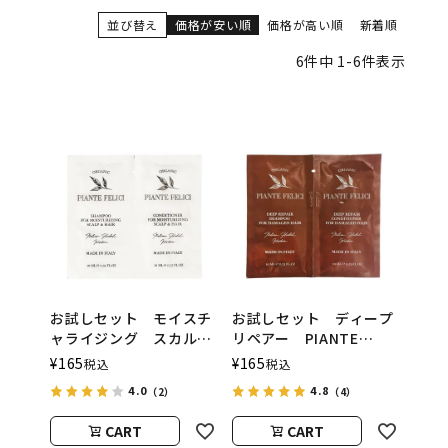
並び替え
価格が安い順
価格が高い順
新着順
6
件中
1
-
6
件表示
お試しセット モイスチ
お試しセット ディープ
ャライジング スカルプ
リペアー PIANTE
＆ヘア PIANTE
FELICI（ピアンテフェリ
¥
165
¥
165
税込
税込
FELICI（ピアンテフェリ
ーチ）
4.0
4.8
（2）
（4）
ーチ）
CART
CART