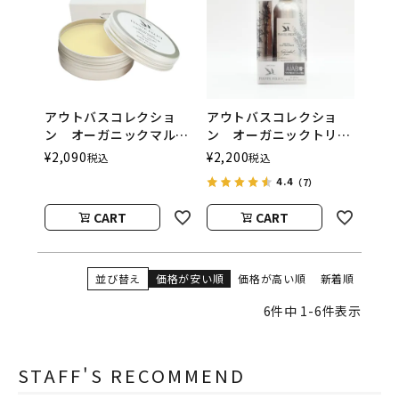
アウトバスコレクショ
アウトバスコレクショ
ン オーガニックマルチ
ン オーガニックトリー
バーム PIANTE
トメント＆トライアル限
¥
2,090
¥
2,200
税込
税込
FELICI（ピアンテフェリ
定キット PIANTE
4.4
（7）
ーチ）
FELICI（ピアンテフェリ
ーチ）
CART
CART
並び替え
価格が安い順
価格が高い順
新着順
6
件中
1
-
6
件表示
STAFF'S RECOMMEND