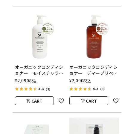
オーガニックコンディシ
オーガニックコンディシ
ョナー モイスチャライ
ョナー ディープリペア
ジング スカルプ＆ヘ
ー PIANTE FELICI（ピ
¥
2,090
¥
2,090
税込
税込
ア PIANTE FELICI（ピ
アンテフェリーチ）
4.3
4.3
（3）
（3）
アンテフェリーチ）
CART
CART