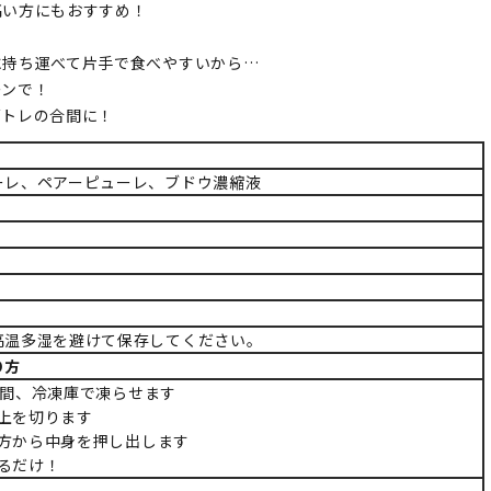
高い方にもおすすめ！
に持ち運べて片手で食べやすいから…
ーンで！
筋トレの合間に！
ーレ、ペアーピューレ、ブドウ濃縮液
高温多湿を避けて保存してください。
り方
12時間、冷凍庫で凍らせます
袋の上を切ります
下の方から中身を押し出します
べるだけ！