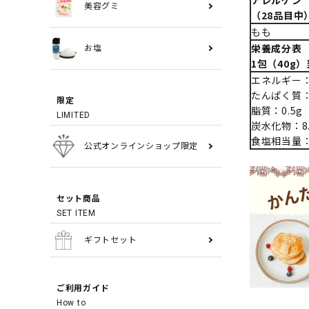
アレルゲン
美容グミ
（28品目中
もも
栄養成分表
お塩
1包（40g
エネルギー：3
たんぱく質：0
限定
脂質：0.5g
LIMITED
炭水化物：8.
食塩相当量：0
公式オンラインショップ限定
セット商品
SET ITEM
ギフトセット
ご利用ガイド
How to