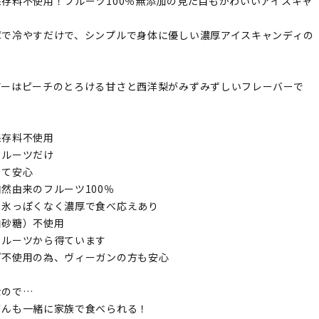
存料不使用！フルーツ100％無添加の見た目もかわいいアイスキャ
。
庫で冷やすだけで、シンプルで身体に優しい濃厚アイスキャンディの
！
アーはピーチのとろける甘さと西洋梨がみずみずしいフレーバーで
保存料不使用
フルーツだけ
くて安心
然由来のフルーツ100％
も氷っぽくなく濃厚で食べ応えあり
白砂糖）不使用
フルーツから得ています
ど不使用の為、ヴィーガンの方も安心
なので…
さんも一緒に家族で食べられる！