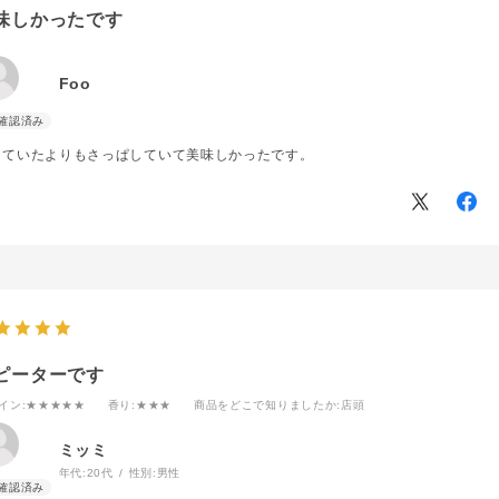
味しかったです
Foo
っていたよりもさっぱしていて美味しかったです。
ピーターです
イン
:★★★★★
香り
:★★★
商品をどこで知りましたか
:店頭
ミッミ
年代:
20代
性別:
男性