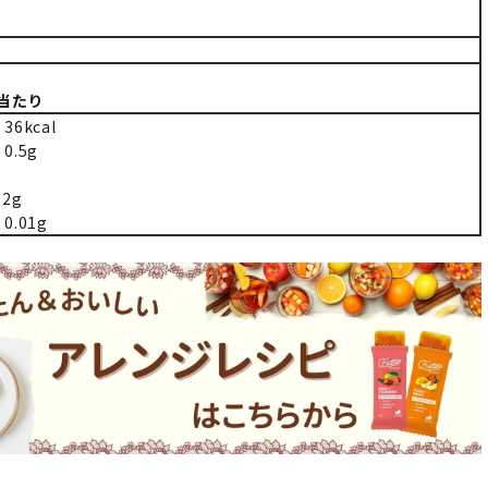
）
）当たり
6kcal
.5g
2g
.01g