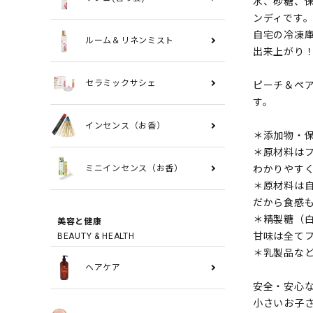
水、砂糖、保
ンディです
自宅の冷凍
ルーム＆リネンミスト
出来上がり
ピーチ＆ペ
セラミックサシェ
す。
インセンス（お香）
＊添加物・
＊原材料は
わかりやす
ミニインセンス（お香）
＊原材料は自
だから食感
＊精製糖（
美容と健康
甘味は全て
BEAUTY & HEALTH
＊乳製品な
ヘアケア
安全・安心
小さいお子