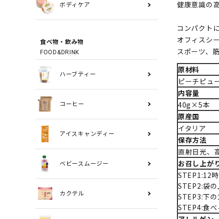
健康意識の
ボディケア
コンパクト
オフィスシ
食べ物・飲み物
スポーツ、
FOOD&DRINK
原材料
ハーブティー
ピーチピュ
内容量
40g×5本
コーヒー
原産国
イタリア
アイスキャンディー
保存方法
直射日光、
お召し上が
ベビースムージー
STEP1:
STEP2:
カクテル
STEP3:
STEP4:食