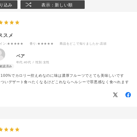
り込み
表示：新しい順
ススメ
イン
:★★★★★
香り
:★★★★★
商品をどこで知りましたか
:店頭
ベア
年代:
40代
性別:
女性
汁100%でカロリー控えめなのに味は濃厚フルーツでとても美味しいです
いついデザート食べたくなるけどこれならヘルシーで罪悪感なく食べれます