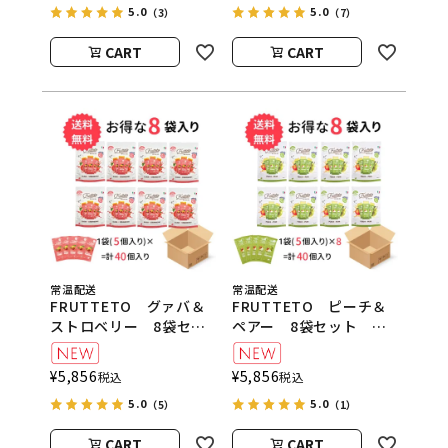
5.0
5.0
（3）
（7）
CART
CART
常温配送
常温配送
FRUTTETO グァバ＆
FRUTTETO ピーチ＆
ストロベリー 8袋セッ
ペアー 8袋セット
ト FRUTTETO（フル
FRUTTETO（フルッテ
ッテート）
ート）
¥
5,856
¥
5,856
税込
税込
5.0
5.0
（5）
（1）
CART
CART