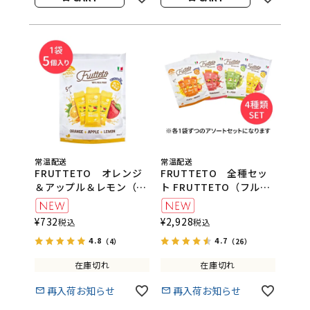
常温配送
常温配送
FRUTTETO オレンジ
FRUTTETO 全種セッ
＆アップル＆レモン（5
ト FRUTTETO（フルッ
個入り）
テート）
FRUTTETO（フルッテ
¥
732
¥
2,928
税込
税込
ート）
4.8
4.7
（4）
（26）
在庫切れ
在庫切れ
再入荷お知らせ
再入荷お知らせ