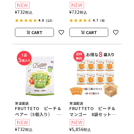
FRUTTETO（フルッテ
り） FRUTTETO（フ
ート）
ルッテート）
¥
732
¥
732
税込
税込
4.8
4.7
（13）
（9）
CART
CART
常温配送
常温配送
FRUTTETO ピーチ＆
FRUTTETO ピーチ＆
ペアー（5個入り）
マンゴー 8袋セット
FRUTTETO（フルッテ
FRUTTETO（フルッテ
ート）
ート）
¥
732
¥
5,856
税込
税込