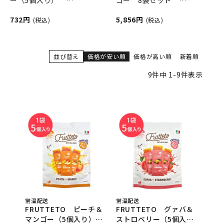
FRUTTETO（フルッテー
FRUTTETO（フルッテー
732円
5,856円
(税込)
(税込)
ト）
ト）
並び替え
価格が安い順
価格が高い順
新着順
9
件中
1
-
9
件表示
常温配送
常温配送
FRUTTETO ピーチ＆
FRUTTETO グァバ＆
マンゴー（5個入り）
ストロベリー（5個入