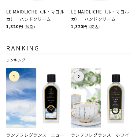
LE MAIOLICHE（ル・マヨル
LE MAIOLICHE（ル・マヨル
カ） ハンドクリーム
カ） ハンドクリーム
Sicilian Orange
1,320円
Sicilian Lemon（シチリア
1,320円
(税込)
(税込)
Blossom（シチリアンオレ
ンレモン） Rudy（ルデ
ンジブロッサム）
ィ）
RANKING
Rudy（ルディ）
ランキング
ランプフレグランス ニュー
ランプフレグランス ホワイ