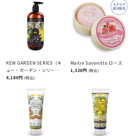
KEW GARDEN SERIES（キ
Maitre Savonitto ローズ
ュー・ガーデン・シリー
1,320円
(税込)
ズ） ラグジュアリーハンド
4,180円
(税込)
ウォッシュ NARCISSUS
LIME （ナルシサスライ
ム） THE ENGLISH SOAP
COMPANY （ザ イングリッシ
ュソープカンパニー）