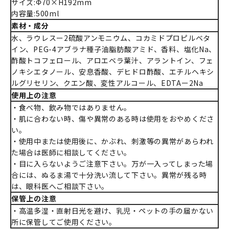
サイズ:Φ70×H192mm
内容量:500ml
素材・成分
水、ラウレスー2硫酸アンモニウム、コカミドプロピルベタ
イン、PEG-4アブラナ種子油脂肪酸アミド、香料、塩化Na、
酢酸トコフェロール、アロエベラ葉汁、アラントイン、フェ
ノキシエタノール、安息香酸、デヒドロ酢酸、エチルヘキシ
ルグリセリン、クエン酸、変性アルコール、EDTAー2Na
使用上の注意
・食べ物、飲み物ではありません。
・肌に合わない時、傷や異常のある時は使用をおやめくださ
い。
・使用中または使用後に、かぶれ、刺激等の異常があらわれ
た場合は医師に相談してください。
・目に入らないようご注意下さい。万が一入ってしまった場
合には、ぬるま湯で十分洗い流して下さい。異常が残る時
は、眼科医へご相談下さい。
保管上の注意
・高温多湿・直射日光を避け、乳児・ペットの手の届かない
所に保管してご使用ください。