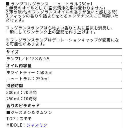
■ ランプフレグランス ニュートラル 250ml
1.無臭のオイルとして(空気清浄効果は変わりません)
2.薄め液(他のフレグランスオイルの香りが強いと感じる時)
3.ウィックの香りや詰まりをとるメンテナンスにご利用いた
だけます。
フレグランスランプは心地よい香りと共に空気を消臭し、
一瞬にしてワンランク上の空間を作り上げます。
※フレグランスランプはデコレーションキャップが変更にな
る可能性があります。
サイズ
ランプL／H:18×W:9.5
オイル内容量
ホワイトティー：500ml
ニュートラル：250ml
持続時間
500ml：20時間
250ml：10時間
香りのピラミッド
■ジャスミン＆ダムソン
TOP：スモモ
MIDDLE：
ジャスミン