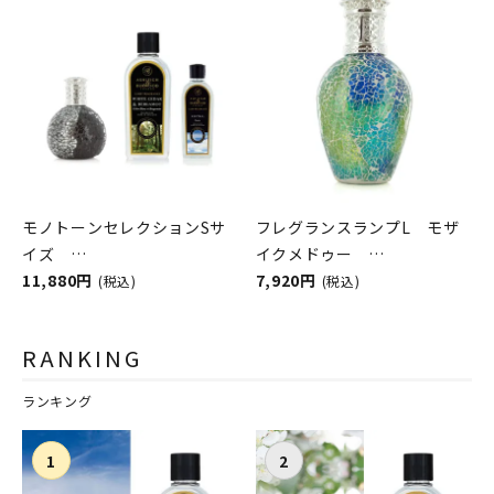
モノトーンセレクションSサ
フレグランスランプL モザ
イズ
イクメドゥー
ASHLEIGH&BURWOOD（ア
11,880円
ASHLEIGH&BURWOOD（ア
7,920円
(税込)
(税込)
シュレイアンドバーウッド）
シュレイアンドバーウッド）
RANKING
ランキング