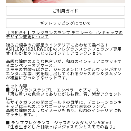
ご利用ガイド
ギフトラッピングについて
【お知らせ】フレグランスランプ デコレーションキャップの
デザイン変更について
贈るお相手のお部屋のインテリアにあわせて選べる！
ASHLEIGH&BURWOODのフレグランスランプとランプ専用
オイルがセットになったインテリアセレクション。
高級な錦鯉のような色合いが、和風のインテリアにマッチす
るエンペラーオブマース。
スモモの甘酸っぱさに、ジャスミンとサンダルウッドがオリ
エンタルな雰囲気を醸し出してくれるジャスミン＆ダムソン
が和室にぴったりなセットです。
セット内容
■ フレグランスランプL エンペラーオブマース
「落ち着いた色合いでありながらも橙、青、紫がアクセント
に。
モザイクガラスの間のゴールドの目地に、デコレーションキ
ャップは王冠のようなゴージャスな雰囲気のランプ。
高級な錦鯉のようなイメージもあり、和風のインテリアにも
マッチします。」
■ ランプフレグランス ジャスミン＆ダムソン 500ml
『生き生きとした甘酸っぱいジャスミンとスモモの香り』