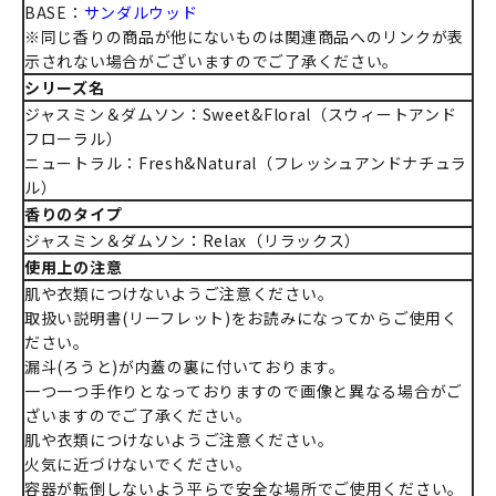
BASE：
サンダルウッド
※同じ香りの商品が他にないものは関連商品へのリンクが表
示されない場合がございますのでご了承ください。
シリーズ名
ジャスミン＆ダムソン：Sweet&Floral（スウィートアンド
フローラル）
ニュートラル：Fresh&Natural（フレッシュアンドナチュラ
ル）
香りのタイプ
ジャスミン＆ダムソン：Relax（リラックス）
使用上の注意
肌や衣類につけないようご注意ください。
取扱い説明書(リーフレット)をお読みになってからご使用く
ださい。
漏斗(ろうと)が内蓋の裏に付いております。
一つ一つ手作りとなっておりますので画像と異なる場合がご
ざいますのでご了承ください。
肌や衣類につけないようご注意ください。
火気に近づけないでください。
容器が転倒しないよう平らで安全な場所でご使用ください。