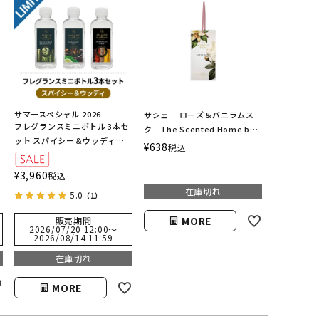
サマースペシャル 2026
サシェ ローズ＆バニラムス
フレグランスミニボトル 3本セ
ク The Scented Home by
ット スパイシー＆ウッディ
Ashleigh＆Burwood
¥
638
税込
エ
（ホワイトシダー＆ベルガモッ
ト・ベルガモット＆ウード・モ
¥
3,960
税込
ロカンスパイス）
在庫切れ
5.0
（1）
MORE
販売期間
2026/07/20 12:00
〜
2026/08/14 11:59
在庫切れ
MORE