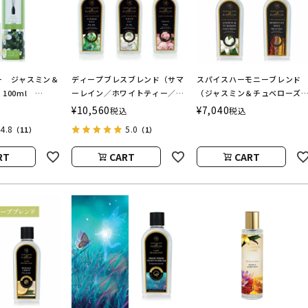
ー ジャスミン＆
ディープブレスブレンド（サマ
スパイスハーモニーブレンド
100ml
ーレイン／ホワイトティー／ピ
（ジャスミン＆チュベローズ
BURWOOD（ア
オニー） フレグランスランプ
モロカンスパイス） フレグ
¥
10,560
¥
7,040
税込
税込
ドバーウッド）
用オイル
ンスランプ用オイル
4.8
5.0
（11）
（1）
ASHLEIGH&BURWOOD（ア
シュレイアンドバーウッド）
RT
CART
CART