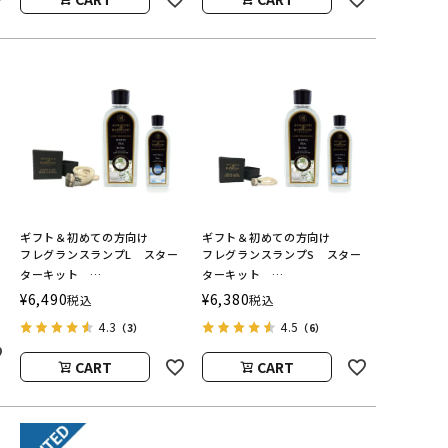
ギフト＆初めての方向け
ギフト＆初めての方向け
フレグランスランプL スター
フレグランスランプS スター
ン
ターキット
ターキット
ASHLEIGH&BURWOOD（ア
ASHLEIGH&BURWOOD（ア
¥
6,490
¥
6,380
税込
税込
シュレイアンドバーウッド）
シュレイアンドバーウッド）
4.3
4.5
（3）
（6）
CART
CART