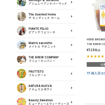
Ashleigh ＆ Burwood
アシュレイアンドバーウッド
The Scented Home
ザ センティッド ホーム
PIANTE FELICI
ピアンテフェリーチ
HERB BRE
Maitre savonitto
THE BREW 
メイトル サボニット
ブブリューワ
¥
518
税込
パニー）
THE BREW COMPANY
ブリューカンパニー
在
FRUTTETO
再入荷お
フルッテート
NATURA NUOVA
ナチュラヌオヴァ
Beauty Sweeties
ビューティースウィーティーズ