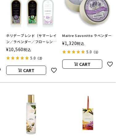
ホリデーブレンド（サマーレイ
Maitre Savonitto ラベンダー
／
ン／ラベンダー／フローレン
¥
1,320
税込
ラ
ス） フレグランスランプ用オ
¥
10,560
税込
5.0
（1）
イル
5.0
（2）
ASHLEIGH&BURWOOD（ア
CART
シュレイアンドバーウッド）
CART