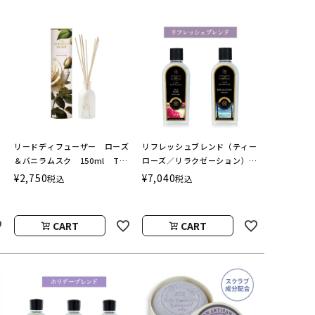
カ
リードディフューザー ローズ
リフレッシュブレンド（ティー
＆バニラムスク 150ml The
ローズ／リラクゼーション）
Scented Home by Ashleigh
フレグランスランプ用オイル
¥
2,750
¥
7,040
税込
税込
＆Burwood
ASHLEIGH&BURWOOD（ア
シュレイアンドバーウッド）
CART
CART