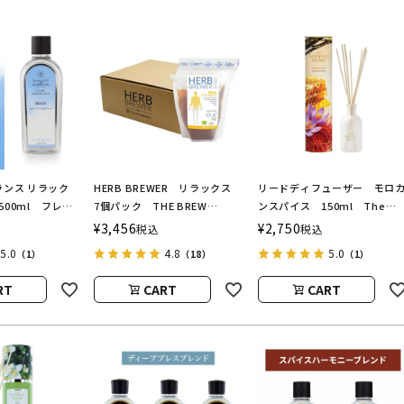
ンス リラック
HERB BREWER リラックス
リードディフューザー モロ
g 500ml フレグ
7個パック THE BREW
ンスパイス 150ml The
用オイル
COMPANY（ハーブブリューワ
Scented Home by Ashleigh
¥
3,456
¥
2,750
税込
税込
BURWOOD（ア
ー／ブリューカンパニー）
＆Burwood
5.0
4.8
5.0
（1）
（18）
（1）
ドバーウッド）
RT
CART
CART