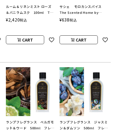
ルーム＆リネンミスト ローズ
サシェ モロカンスパイス
＆バニラムスク 100ml The
The Scented Home by
Scented Home by Ashleigh
Ashleigh＆Burwood
¥
2,420
¥
638
税込
税込
＆Burwood
CART
CART
ランプフレグランス ベルガモ
ランプフレグランス ジャスミ
ット＆ウード 500ml フレグ
ン＆ダムソン 500ml フレグ