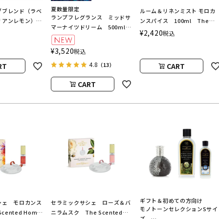
夏数量限定
ブブレンド（ラベ
ルーム＆リネンミスト モロカ
ランプフレグランス ミッドサ
リアンレモン）
ンスパイス 100ml The
マーナイツドリーム 500ml
ランプ用オイル
Scented Home by Ashleigh
¥
2,420
税込
フレグランスランプ用オイル
BURWOOD（ア
＆Burwood
ASHLEIGH&BURWOOD（ア
ドバーウッド）
¥
3,520
税込
シュレイアンドバーウッド）
4.8
RT
CART
（13）
CART
ギフト＆初めての方向け
シェ モロカンス
セラミックサシェ ローズ＆バ
モノトーンセレクションSサイ
cented Home
ニラムスク The Scented
ズ