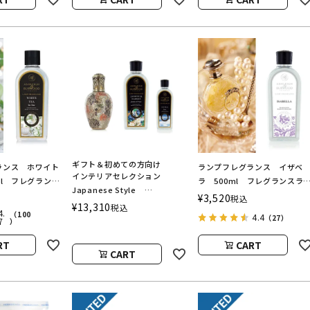
ギフト＆初めての方向け
ランス ホワイト
ランプフレグランス イザベ
インテリアセレクション
ml フレグランス
ラ 500ml フレグランスラ
Japanese Style
イル
プ用オイル
¥
3,520
税込
ASHLEIGH&BURWOOD（ア
¥
13,310
税込
BURWOOD（ア
ASHLEIGH&BURWOOD（ア
4.
（100
4.4
シュレイアンドバーウッド）
（27）
7
）
ドバーウッド）
シュレイアンドバーウッド）
RT
CART
CART