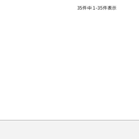
35
件中
1
-
35
件表示