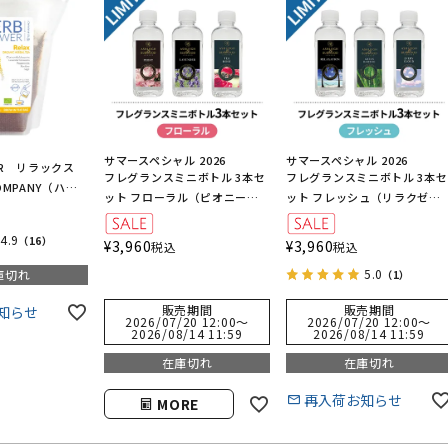
サマースペシャル 2026
サマースペシャル 2026
WER リラックス
フレグランスミニボトル 3本セ
フレグランスミニボトル 3本セ
COMPANY（ハー
ット フローラル（ピオニー・
ット フレッシュ（リラクゼー
ー／ブリューカン
ラベンダー・ティーローズ）
ション・グリーンバンブー・
ブリクラウド）
4.9
（16）
¥
3,960
¥
3,960
税込
税込
5.0
庫切れ
（1）
販売期間
販売期間
知らせ
2026/07/20 12:00
〜
2026/07/20 12:00
〜
2026/08/14 11:59
2026/08/14 11:59
在庫切れ
在庫切れ
再入荷お知らせ
MORE