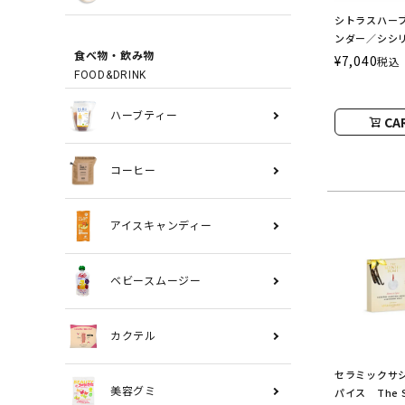
シトラスハー
ンダー／シシ
フレグランス
食べ物・飲み物
¥
7,040
税込
ASHLEIGH&
FOOD&DRINK
シュレイアン
ハーブティー
CA
コーヒー
アイスキャンディー
ベビースムージー
カクテル
セラミックサ
美容グミ
パイス The S