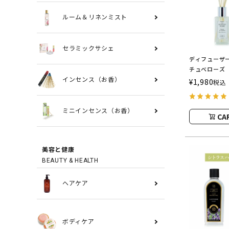
ルーム＆リネンミスト
セラミックサシェ
ディフューザ
チュベローズ 
ASHLEIGH&
インセンス（お香）
¥
1,980
税込
シュレイアン
ミニインセンス（お香）
CA
美容と健康
BEAUTY & HEALTH
ヘアケア
ボディケア