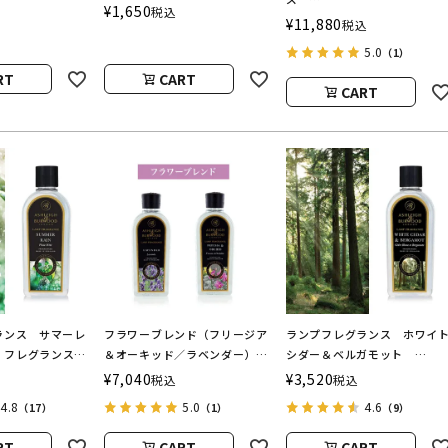
h＆Burwood
Home by Ashleigh＆
¥
1,650
税込
ASHLEIGH&BURWOOD（ア
¥
11,880
税込
Burwood
シュレイアンドバーウッド）
5.0
（1）
RT
CART
CART
ランス サマーレ
フラワーブレンド（フリージア
ランプフレグランス ホワイ
l フレグランスラ
＆オーキッド／ラベンダー）
シダー＆ベルガモット
ル
フレグランスランプ用オイル
500ml フレグランスランプ
¥
7,040
¥
3,520
税込
税込
BURWOOD（ア
ASHLEIGH&BURWOOD（ア
オイル
4.8
5.0
4.6
（17）
（1）
（9）
ドバーウッド）
シュレイアンドバーウッド）
ASHLEIGH&BURWOOD（ア
シュレイアンドバーウッド）
RT
CART
CART