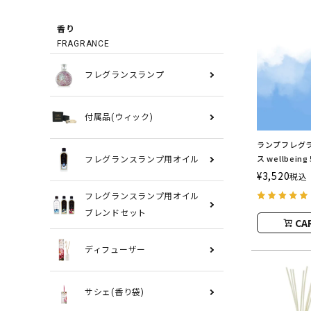
香り
FRAGRANCE
フレグランスランプ
付属品(ウィック)
ランプフレグラ
ス wellbein
フレグランスランプ用オイル
ランスランプ
¥
3,520
税込
ASHLEIGH&
フレグランスランプ用オイル
シュレイアン
ブレンドセット
CA
ディフューザー
サシェ(香り袋)