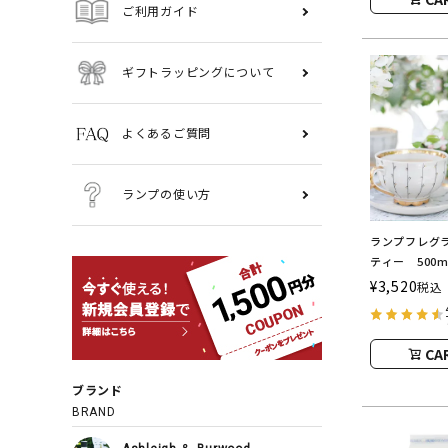
ご利用ガイド
ギフトラッピングについて
よくあるご質問
ランプの使い方
ランプフレグ
ティー 500
ランプ用オ
¥
3,520
税込
ASHLEIGH&
シュレイアン
CA
ブランド
BRAND