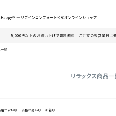
ード
在庫なし
Happyを ― リブインコンフォート公式オンラインショップ
在庫
商品番号/
5,000円以上のお買い上げで
送料無料
ご注文の翌営業日に
〜
品一覧
並び順
グ
新着
W
限定
再入荷
翌日発送
優先
リラックス商品一
検索
価格が安い順
価格が高い順
新着順