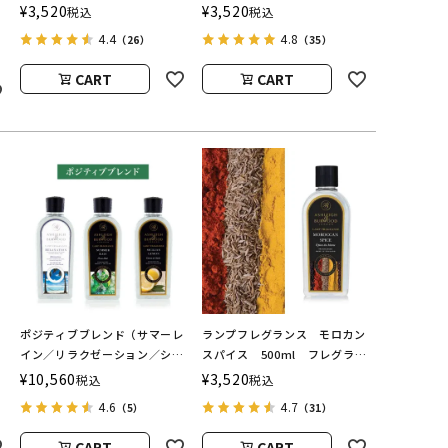
ランスランプ用オイル
ランスランプ用オイル
¥
3,520
¥
3,520
税込
税込
ASHLEIGH&BURWOOD（ア
ASHLEIGH&BURWOOD（ア
4.4
4.8
（26）
（35）
シュレイアンドバーウッド）
シュレイアンドバーウッド）
CART
CART
ト
ポジティブブレンド（サマーレ
ランプフレグランス モロカン
イン／リラクゼーション／シシ
スパイス 500ml フレグラン
用
リアンレモン） フレグランス
スランプ用オイル
¥
10,560
¥
3,520
税込
税込
ランプ用オイル
ASHLEIGH&BURWOOD（ア
4.6
4.7
（5）
（31）
ASHLEIGH&BURWOOD（ア
シュレイアンドバーウッド）
シュレイアンドバーウッド）
CART
CART