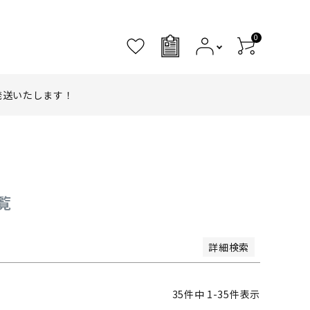
0
商品
なし商品を表示しない
0
JANコード
発送いたします！
順
登録順
価格が安い順
価格が高い順
度順
レビュー順
キーワードヒット順
覧
詳細検索
35
件中
1
-
35
件表示