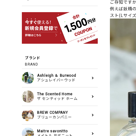
ご存知です
例えば妖精
スト(Lサイズ
ブランド
BRAND
Ashleigh ＆ Burwood
アシュレイバーウッド
The Scented Home
ザ センティッド ホーム
BREW COMPANY
ブリューカンパニー
Maitre savonitto
メイトル サボニット