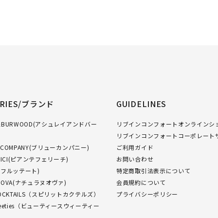
ORIES/ブランド
GUIDELINES
GH&BURWOOD(アシュレイアンドバー
リブインコンフォートオンラインショ
リブインコンフォートコーポレート
W COMPANY(ブリューカンパニー)
ご利用ガイド
FELICI(ピアンテフェリーチ)
お問い合わせ
O(フルッテート)
特定商取引法表示について
NUOVA(ナチュラヌオヴァ)
会員規約について
 COCKTAILS（スピリットカクテルズ）
プライバシーポリシー
Sweeties（ビューティースウィーティー