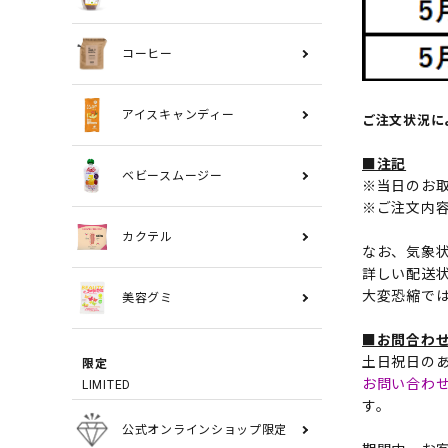
コーヒー
アイスキャンディー
ご注文状況に
■注記
ベビースムージー
※当日のお取
※ご注文内
カクテル
なお、気象
詳しい配送
大変恐縮で
美容グミ
■お問合わ
土日祝日の
限定
お問い合わ
LIMITED
す。
公式オンラインショップ限定