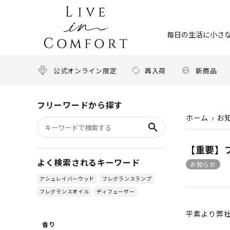
毎日の生活に小さな
公式オンライン限定
再入荷
新商品
フリーワードから探す
ホーム
お
search
【重要】
よく検索されるキーワード
お知らせ
アシュレイバーウッド
フレグランスランプ
フレグランスオイル
ディフューザー
平素より弊
香り