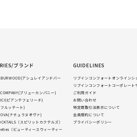
ORIES/ブランド
GUIDELINES
GH&BURWOOD(アシュレイアンドバー
リブインコンフォートオンラインショ
リブインコンフォートコーポレート
W COMPANY(ブリューカンパニー)
ご利用ガイド
FELICI(ピアンテフェリーチ)
お問い合わせ
O(フルッテート)
特定商取引法表示について
NUOVA(ナチュラヌオヴァ)
会員規約について
 COCKTAILS（スピリットカクテルズ）
プライバシーポリシー
Sweeties（ビューティースウィーティー