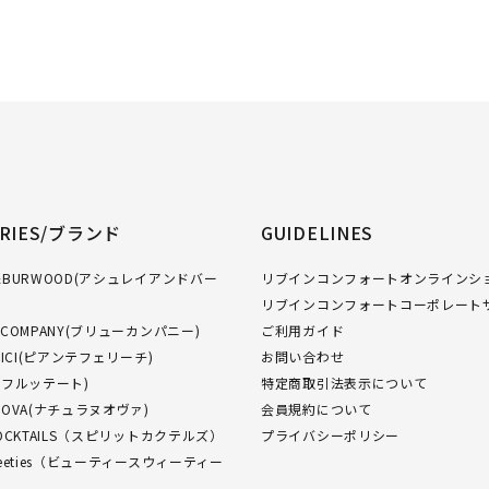
ORIES/ブランド
GUIDELINES
GH&BURWOOD(アシュレイアンドバー
リブインコンフォートオンラインショ
リブインコンフォートコーポレート
W COMPANY(ブリューカンパニー)
ご利用ガイド
FELICI(ピアンテフェリーチ)
お問い合わせ
O(フルッテート)
特定商取引法表示について
NUOVA(ナチュラヌオヴァ)
会員規約について
 COCKTAILS（スピリットカクテルズ）
プライバシーポリシー
Sweeties（ビューティースウィーティー