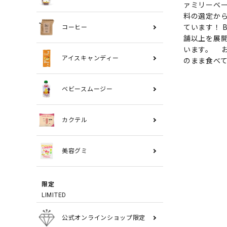
ァミリーベ
料の選定か
ています！ 
コーヒー
舗以上を展
います。 
アイスキャンディー
のまま食べ
ベビースムージー
カクテル
美容グミ
限定
LIMITED
公式オンラインショップ限定