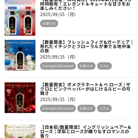
同時発売！エレガント＆キュートな甘さをお
楽しみください！
2025/09/15（月）
お知らせ
【数量限定】フレッシュフィグ&ガーデニア |
熟れたイチジクとフローラルが奏でる地中海
の旅
2025/09/15（月）
Ashleigh＆Burwood
お知らせ
コラム
【数量限定】ポメグラネート＆ベ ローズ | ザ
クロとピンクペッパーがはじけるルビーの可
憐さ
2025/09/15（月）
Ashleigh＆Burwood
お知らせ
コラム
【日本初/数量限定】イングリッシュペアー&
ローズ | 洋梨とローズが織りなすロマンスの
香り