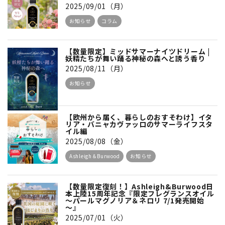
2025/09/01（月）
お知らせ
コラム
【数量限定】ミッドサマーナイツドリーム |
妖精たちが舞い踊る神秘の森へと誘う香り
2025/08/11（月）
お知らせ
【欧州から届く、暮らしのおすそわけ】イタ
リア・バニャカヴァッロのサマーライフスタ
イル編
2025/08/08（金）
Ashleigh＆Burwood
お知らせ
【数量限定復刻！】Ashleigh&Burwood日
本上陸15周年記念『限定フレグランスオイル
～パールマグノリア＆ネロリ 7/1発売開始
～』
2025/07/01（火）