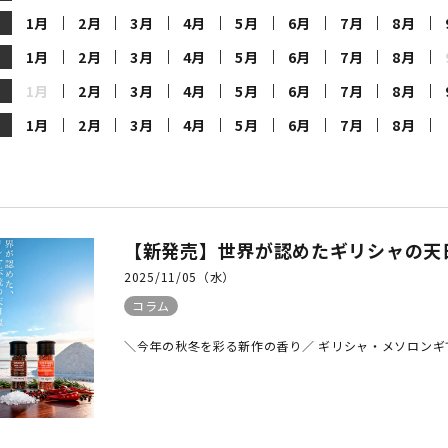
1月
2月
3月
4月
5月
6月
7月
8月
1月
2月
3月
4月
5月
6月
7月
8月
1月
2月
3月
4月
5月
6月
7月
8月
1月
2月
3月
4月
5月
6月
7月
8月
【新発売】世界が認めたギリシャの天日塩「
2025/11/05（水）
コラム
＼今年の秋冬を彩る新作の香り／ ギリシャ・メソロンギで生ま