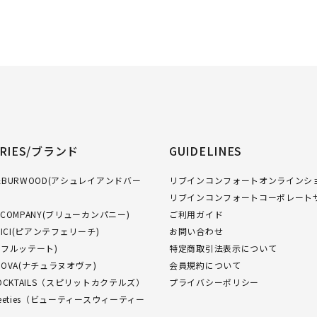
ORIES/ブランド
GUIDELINES
GH&BURWOOD(アシュレイアンドバー
リブインコンフォートオンラインショ
リブインコンフォートコーポレート
W COMPANY(ブリューカンパニー)
ご利用ガイド
FELICI(ピアンテフェリーチ)
お問い合わせ
O(フルッテート)
特定商取引法表示について
NUOVA(ナチュラヌオヴァ)
会員規約について
 COCKTAILS（スピリットカクテルズ）
プライバシーポリシー
Sweeties（ビューティースウィーティー