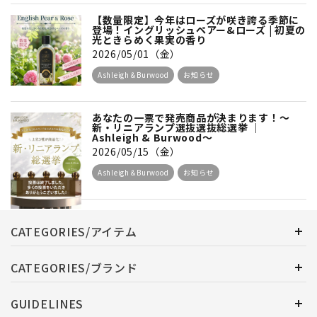
【数量限定】今年はローズが咲き誇る季節に
登場！イングリッシュペアー&ローズ | 初夏の
光ときらめく果実の香り
2026/05/01（金）
Ashleigh＆Burwood
お知らせ
あなたの一票で発売商品が決まります！～
新・リニアランプ選抜選抜総選挙 ｜
Ashleigh & Burwood～
2026/05/15（金）
Ashleigh＆Burwood
お知らせ
CATEGORIES/アイテム
CATEGORIES/ブランド
GUIDELINES