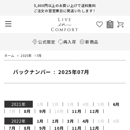
5,000円以上のお買い上げで送料無料
ご注文の翌営業日に発送いたします！
公式限定
再入荷
新商品
ホーム
2025年
7月
バックナンバー : 2025年07月
2021年
1月
2月
3月
4月
5月
6月
7月
8月
9月
10月
11月
12月
2022年
1月
2月
3月
4月
5月
6月
7月
8月
9月
10月
11月
12月