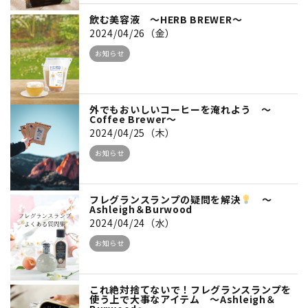
飲む美容液 ～HERB BREWER～
2024/04/26（金）
お知らせ
外でもおいしいコーヒーを淹れよう ～
Coffee Brewer～
2024/04/25（木）
お知らせ
フレグランスランプの疑問を解決
～
Ashleigh＆Burwood
2024/04/24（水）
お知らせ
これ絶対捨てないで！フレグランスランプを
使う上で大事なアイテム ～Ashleigh＆