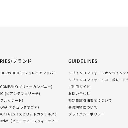
ORIES/ブランド
GUIDELINES
GH&BURWOOD(アシュレイアンドバー
リブインコンフォートオンラインショ
リブインコンフォートコーポレート
W COMPANY(ブリューカンパニー)
ご利用ガイド
FELICI(ピアンテフェリーチ)
お問い合わせ
O(フルッテート)
特定商取引法表示について
NUOVA(ナチュラヌオヴァ)
会員規約について
 COCKTAILS（スピリットカクテルズ）
プライバシーポリシー
Sweeties（ビューティースウィーティー