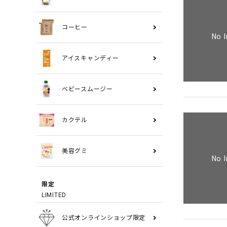
コーヒー
No 
アイスキャンディー
ベビースムージー
カクテル
美容グミ
No 
限定
LIMITED
公式オンラインショップ限定