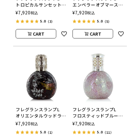
トロピカルサンセット
エンペラーオブマース
ASHLEIGH&BURWOOD
ASHLEIGH&BURWOOD
¥
7,920
¥
7,920
税込
税込
（アシュレイアンドバー
（アシュレイアンドバー
5.0
5.0
（3）
（5）
ウッド）
ウッド）
CART
CART
フレグランスランプL
フレグランスランプL
オリエンタルウッドラン
フロスティッドブルー
ド
ム
¥
7,920
¥
7,920
税込
税込
ASHLEIGH&BURWOOD
ASHLEIGH&BURWOOD
5.0
5.0
（1）
（11）
（アシュレイアンドバー
（アシュレイアンドバー