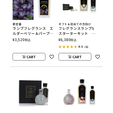
新定番
ギフト＆初めての方向け
ランプフレグランス エ
フレグランスランプS
ルダーベリー＆パープル
スターターキット
バジル 500ml フレグ
ASHLEIGH&BURWOOD
¥
3,520
¥
6,380
税込
税込
ランスランプ用オイル
（アシュレイアンドバー
4.5
（6）
ASHLEIGH&BURWOOD
ウッド）
（アシュレイアンドバー
CART
CART
ウッド）