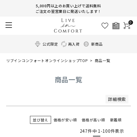
商品番号/JANコード
5,000円以上のお買い上げで送料無料
ご注文の翌営業日に発送いたします！
0
並び順
新着順
登録順
公式限定
再入荷
新商品
価格が安い順
価格が高い順
リブインコンフォートオンラインショップTOP
商品一覧
優先度順
レビュー順
キーワードヒット順
商品一覧
検索
詳細検索
並び替え
価格が安い順
価格が高い順
新着順
247
件中
1
-
100
件表示