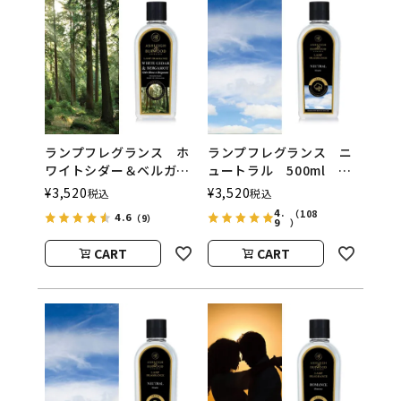
ランプフレグランス ホ
ランプフレグランス ニ
ワイトシダー＆ベルガモ
ュートラル 500ml フ
ット 500ml フレグラ
レグランスランプ用オイ
¥
3,520
¥
3,520
税込
税込
ンスランプ用オイル
ル
4.
（108
4.6
（9）
9
ASHLEIGH&BURWOOD
ASHLEIGH&BURWOOD
）
（アシュレイアンドバー
（アシュレイアンドバー
CART
CART
ウッド）
ウッド）