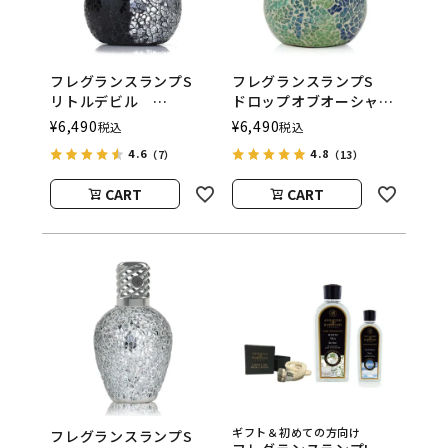
フレグランスランプS
フレグランスランプS
リトルデビル
ドロップオブオーシャ
ASHLEIGH&BURWOOD
ン
¥
6,490
¥
6,490
税込
税込
（アシュレイアンドバー
ASHLEIGH&BURWOOD
4.6
4.8
（7）
（13）
ウッド）
（アシュレイアンドバー
ウッド）
CART
CART
ギフト＆初めての方向け
フレグランスランプS