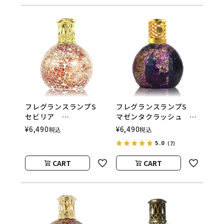
フレグランスランプS
フレグランスランプS
セビリア
マゼンタクラッシュ
ASHLEIGH&BURWOOD
ASHLEIGH&BURWOOD
¥
6,490
¥
6,490
税込
税込
（アシュレイアンドバー
（アシュレイアンドバー
5.0
（7）
ウッド）
ウッド）
CART
CART