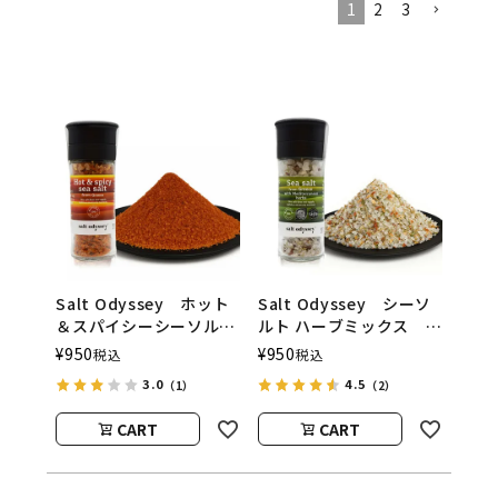
1
2
3
Salt Odyssey ホット
Salt Odyssey シーソ
＆スパイシーシーソル
ルト ハーブミックス
ト Salt Odyssey（ソ
Salt Odyssey（ソルト
¥
950
¥
950
税込
税込
ルトオデッセイ）
オデッセイ）
3.0
4.5
（1）
（2）
CART
CART