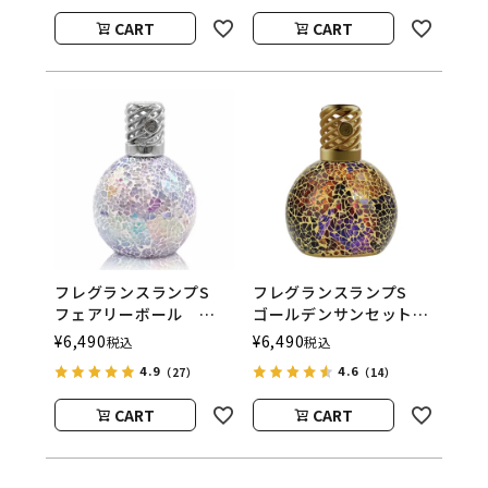
CART
CART
フレグランスランプS
フレグランスランプS
フェアリーボール
ゴールデンサンセット
ASHLEIGH&BURWOOD
ASHLEIGH&BURWOOD
¥
6,490
¥
6,490
税込
税込
（アシュレイアンドバー
（アシュレイアンドバー
4.9
4.6
（27）
（14）
ウッド）
ウッド）
CART
CART