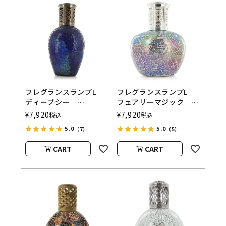
フレグランスランプL
フレグランスランプL
ディープシー
フェアリーマジック
ASHLEIGH&BURWOOD
ASHLEIGH&BURWOOD
¥
7,920
¥
7,920
税込
税込
（アシュレイアンドバー
（アシュレイアンドバー
5.0
5.0
（7）
（5）
ウッド）
ウッド）
CART
CART