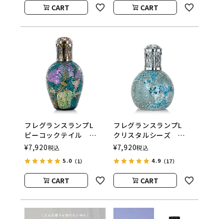
ウッド）
ウッド）
CART
CART
フレグランスランプL
フレグランスランプL
ピーコックテイル
クリスタルシーズ
ASHLEIGH&BURWOOD
ASHLEIGH&BURWOOD
¥
7,920
¥
7,920
税込
税込
（アシュレイアンドバー
（アシュレイアンドバー
5.0
4.9
（1）
（17）
ウッド）
ウッド）
CART
CART