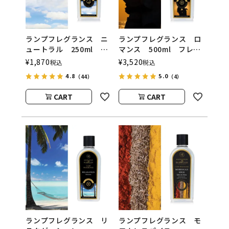
ランプフレグランス ニ
ランプフレグランス ロ
ュートラル 250ml フ
マンス 500ml フレグ
レグランスランプ用オイ
ランスランプ用オイル
¥
1,870
¥
3,520
税込
税込
ル
ASHLEIGH&BURWOOD
4.8
5.0
（44）
（4）
ASHLEIGH&BURWOOD
（アシュレイアンドバー
（アシュレイアンドバー
ウッド）
CART
CART
ウッド）
ランプフレグランス リ
ランプフレグランス モ