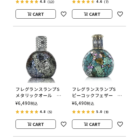
4.8
4.6
（12）
（7）
ウッド）
ウッド）
CART
CART
フレグランスランプS
フレグランスランプS
メタリックオール
ピーコックフェザー
ASHLEIGH&BURWOOD
ASHLEIGH&BURWOOD
¥
6,490
¥
6,490
税込
税込
（アシュレイアンドバー
（アシュレイアンドバー
4.8
5.0
（5）
（9）
ウッド）
ウッド）
CART
CART