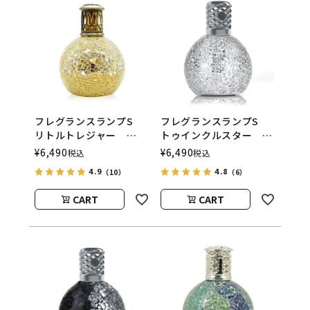
フレグランスランプS
フレグランスランプS
リトルトレジャー
トゥインクルスター
ASHLEIGH&BURWOOD
ASHLEIGH&BURWOOD
¥
6,490
¥
6,490
税込
税込
（アシュレイアンドバー
（アシュレイアンドバー
4.9
4.8
（10）
（6）
ウッド）
ウッド）
CART
CART