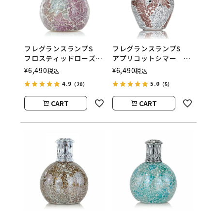
フレグランスランプS
フレグランスランプS
フロスティッドローズ
アプリコットシマー
ASHLEIGH&BURWOOD
ASHLEIGH&BURWOOD
¥
6,490
¥
6,490
税込
税込
（アシュレイアンドバー
（アシュレイアンドバー
4.9
5.0
（20）
（5）
ウッド）
ウッド）
CART
CART