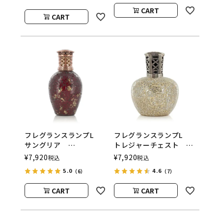
ウッド）
CART
CART
フレグランスランプL
フレグランスランプL
サングリア
トレジャーチェスト
ASHLEIGH&BURWOOD
ASHLEIGH&BURWOOD
¥
7,920
¥
7,920
税込
税込
（アシュレイアンドバー
（アシュレイアンドバー
5.0
4.6
（6）
（7）
ウッド）
ウッド）
CART
CART