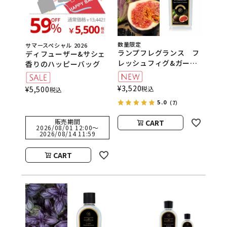
数量限定
サマースペシャル 2026
ランプフレグランス フ
ディフューザー&サシェ
レッシュフィグ&ガーデ
香りのハッピーバッグ
ニア 500ml フレグラ
ンスランプ用オイル
¥
3,520
¥
5,500
税込
税込
ASHLEIGH&BURWOOD
5.0
（アシュレイアンドバー
（7）
ウッド）
販売期間
CART
2026/08/01 12:00
〜
2026/08/14 11:59
CART