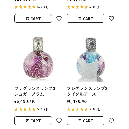
（アシュレイアンドバー
（アシュレイアンドバー
5.0
5.0
（1）
（1）
ウッド）
ウッド）
CART
CART
フレグランスランプS
フレグランスランプS
シュガープラム
タイダルアース
ASHLEIGH&BURWOOD
ASHLEIGH&BURWOOD
¥
6,490
¥
6,490
税込
税込
（アシュレイアンドバー
（アシュレイアンドバー
5.0
5.0
（1）
（1）
ウッド）
ウッド）
CART
CART