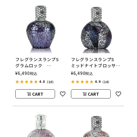
フレグランスランプS
フレグランスランプS
グラムロック
ミッドナイトブロッサ
ASHLEIGH&BURWOOD
ム
¥
6,490
¥
6,490
税込
税込
（アシュレイアンドバー
ASHLEIGH&BURWOOD
4.8
4.9
（10）
（14）
ウッド）
（アシュレイアンドバー
ウッド）
CART
CART