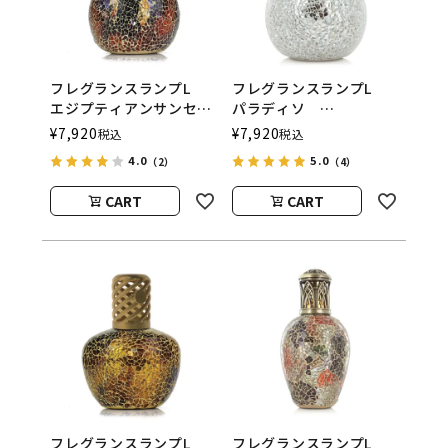
フレグランスランプL
フレグランスランプL
エジプティアンサンセッ
パラディソ
ト
ASHLEIGH&BURWOOD
¥
7,920
¥
7,920
税込
税込
ASHLEIGH&BURWOOD
（アシュレイアンドバー
4.0
5.0
（2）
（4）
（アシュレイアンドバー
ウッド）
ウッド）
CART
CART
フレグランスランプL
フレグランスランプL