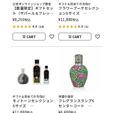
公式オンラインショップ限定
ギフト＆初めての方向け
【数量限定】ギフトセッ
フラワーブーケセレクシ
ト（ザパール＆フレッシ
ョンSサイズ
ュリネン）
ASHLEIGH&BURWOOD
¥
8,250
¥
11,880
税込
税込
ASHLEIGH&BURWOOD
（アシュレイアンドバー
4.8
5.0
（14）
（1）
（アシュレイアンドバー
ウッド）
ウッド）
CART
CART
ギフト＆初めての方向け
待望の復刻
モノトーンセレクション
フレグランスランプS
Sサイズ
センターコート
ASHLEIGH&BURWOOD
ASHLEIGH&BURWOOD
¥
11,880
¥
6,490
税込
税込