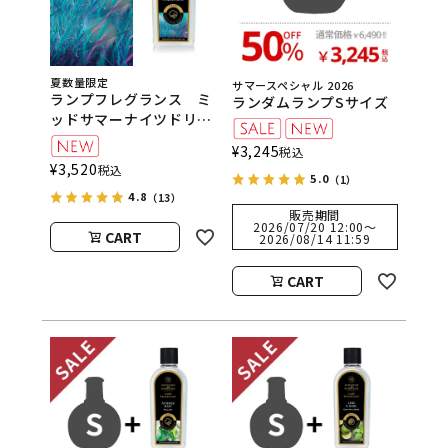
夏数量限定
サマースペシャル 2026
ランプフレグランス ミ
ランダムランプSサイズ
ッドサマーナイツドリー
ム 500ml フレグラン
¥
3,245
税込
スランプ用オイル
¥
3,520
税込
ASHLEIGH&BURWOOD
5.0
（1）
4.8
（アシュレイアンドバー
（13）
販売期間
ウッド）
2026/07/20 12:00
〜
CART
2026/08/14 11:59
CART