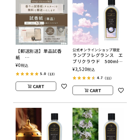
公式オンラインショップ限定
【郵送別送】単品試香
ランプフレグランス エ
紙
ブリクラウド 500ml
ASHLEIGH&BURWOOD
¥
0
税込
フレグランスランプ用オ
¥
3,520
（アシュレイアンドバー
税込
イル
5.0
（13）
ウッド）
4.7
（11）
ASHLEIGH&BURWOOD
CART
（アシュレイアンドバー
CART
ウッド）