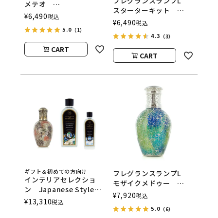
フレグランスランプL
メテオ
スターターキット
ASHLEIGH&BURWOOD
¥
6,490
税込
ASHLEIGH&BURWOOD
¥
6,490
（アシュレイアンドバー
税込
（アシュレイアンドバー
5.0
（1）
ウッド）
4.3
（3）
ウッド）
CART
CART
ギフト＆初めての方向け
フレグランスランプL
インテリアセレクショ
モザイクメドゥー
ン Japanese Style
ASHLEIGH&BURWOOD
¥
7,920
税込
ASHLEIGH&BURWOOD
¥
13,310
税込
（アシュレイアンドバー
（アシュレイアンドバー
5.0
（6）
ウッド）