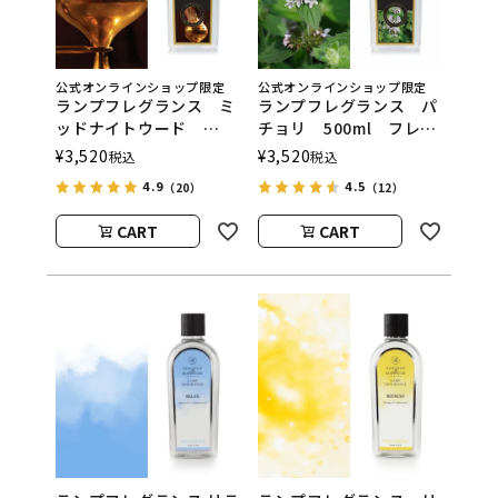
公式オンラインショップ限定
公式オンラインショップ限定
ランプフレグランス ミ
ランプフレグランス パ
ッドナイトウード
チョリ 500ml フレグ
500ml フレグランスラ
ランスランプ用オイル
¥
3,520
¥
3,520
税込
税込
ンプ用オイル
ASHLEIGH&BURWOOD
4.9
4.5
（20）
（12）
ASHLEIGH&BURWOOD
（アシュレイアンドバー
（アシュレイアンドバー
ウッド）
CART
CART
ウッド）