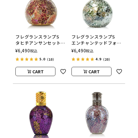
フレグランスランプS
フレグランスランプS
タヒチアンサンセット
エンチャンテッドフォレ
ASHLEIGH&BURWOOD
スト
¥
6,490
¥
6,490
税込
税込
（アシュレイアンドバー
ASHLEIGH&BURWOOD
5.0
4.9
（10）
（20）
ウッド）
（アシュレイアンドバー
ウッド）
CART
CART