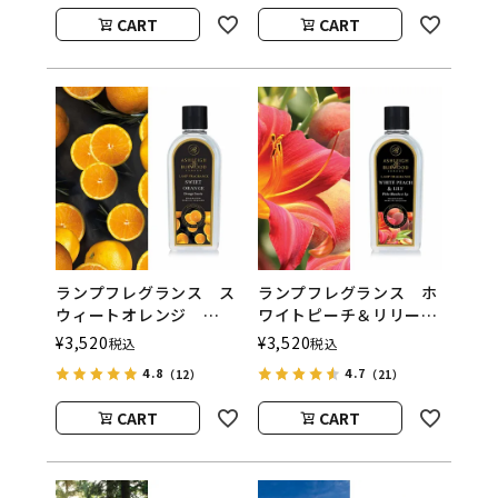
（アシュレイアンドバー
（アシュレイアンドバー
CART
CART
ウッド）
ウッド）
ランプフレグランス ス
ランプフレグランス ホ
ウィートオレンジ
ワイトピーチ＆リリー
500ml フレグランスラ
500ml フレグランスラ
¥
3,520
¥
3,520
税込
税込
ンプ用オイル
ンプ用オイル
4.8
4.7
（12）
（21）
ASHLEIGH&BURWOOD
ASHLEIGH&BURWOOD
（アシュレイアンドバー
（アシュレイアンドバー
CART
CART
ウッド）
ウッド）