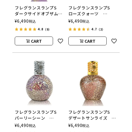
フレグランスランプS
フレグランスランプS
ダークサイドオブザムー
ローズクォーツ
ン
ASHLEIGH&BURWOOD
¥
6,490
¥
6,490
税込
税込
ASHLEIGH&BURWOOD
（アシュレイアンドバー
4.8
4.7
（9）
（3）
（アシュレイアンドバー
ウッド）
ウッド）
CART
CART
フレグランスランプS
フレグランスランプS
パーリーシーン
デザートサンライズ
ASHLEIGH&BURWOOD
ASHLEIGH&BURWOOD
¥
6,490
¥
6,490
税込
税込
（アシュレイアンドバー
（アシュレイアンドバー